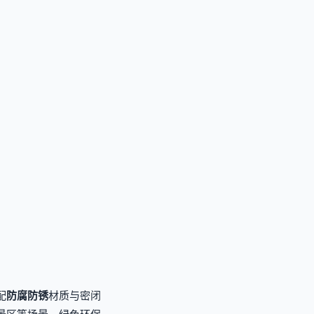
配
防腐防锈
材质与密闭