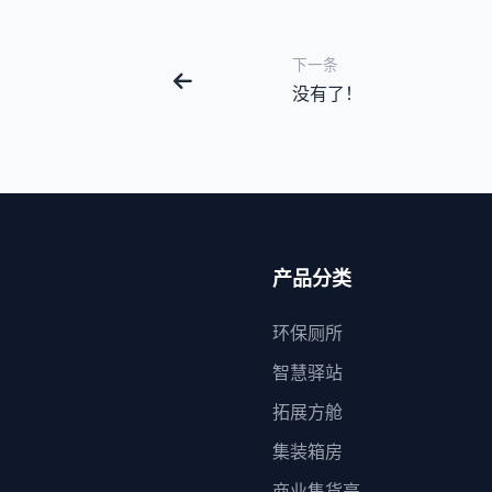
下一条
没有了！
产品分类
环保厕所
智慧驿站
拓展方舱
集装箱房
商业售货亭