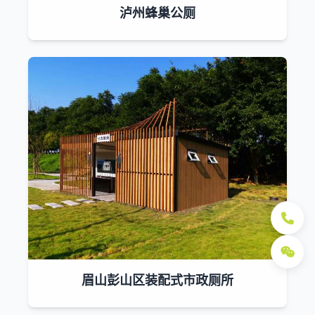
泸州蜂巢公厕
眉山彭山区装配式市政厕所