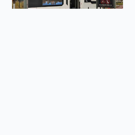
锦江区城市智慧驿站
<<
···
2
3
4
5
6
>>